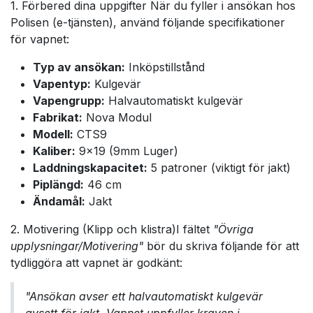
1. Förbered dina uppgifter När du fyller i ansökan hos
Polisen (e-tjänsten), använd följande specifikationer
för vapnet:
Typ av ansökan:
Inköpstillstånd
Vapentyp:
Kulgevär
Vapengrupp:
Halvautomatiskt kulgevär
Fabrikat:
Nova Modul
Modell:
CTS9
Kaliber:
9x19 (9mm Luger)
Laddningskapacitet:
5 patroner (viktigt för jakt)
Piplängd:
46 cm
Ändamål:
Jakt
2. Motivering (Klipp och klistra)I fältet
"Övriga
upplysningar/Motivering"
bör du skriva följande för att
tydliggöra att vapnet är godkänt:
"Ansökan avser ett halvautomatiskt kulgevär
avsett för jakt. Vapnet uppfyller kraven i