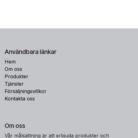
Användbara länkar
Hem
Om oss
Produkter
Tjänster
Försäljningsvillkor
Kontakta oss
Om oss
Vår målsättning är att erbjuda produkter och