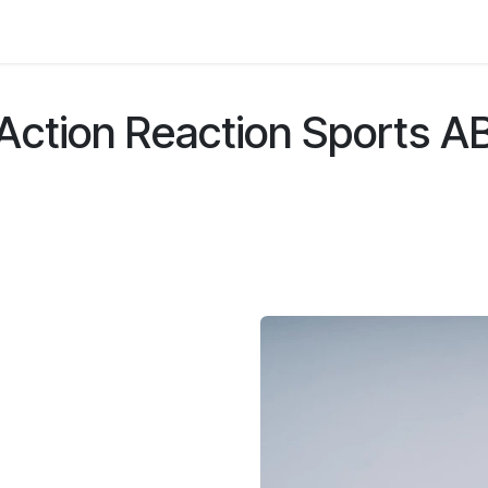
e
Kontakta oss
Myndigheter & säkerhetsföretag
Om os
Action Reaction Sports A