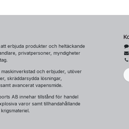
K
 att erbjuda produkter och heltäckande
handlare, privatpersoner, myndigheter
tag.
t maskinverkstad och erbjuder, utöver
er, skräddarsydda lösningar,
 samt avancerat vapensmide.
orts AB innehar tillstånd för handel
plosiva varor samt tillhandahållande
 krigsmateriel.