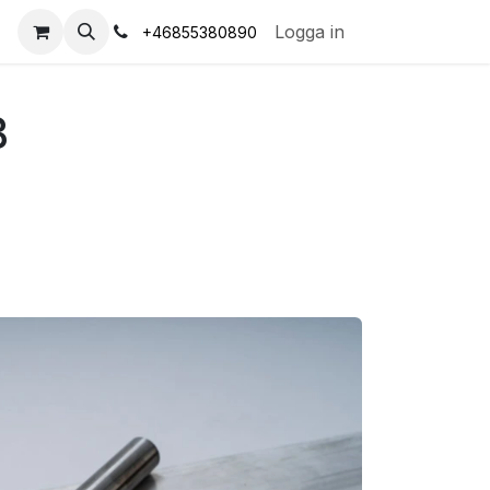
s
Logga in
+46855380890
B