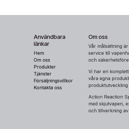
Användbara
Om oss
länkar
Vår målsättning är
Hem
service till vapen
Om oss
och säkerhetsföre
Produkter
Vi har en komplet
Tjänster
våra egna produkt
Försäljningsvillkor
produktutveckling
Kontakta oss
Action Reaction Sp
med skjutvapen, ex
och tillverkning av