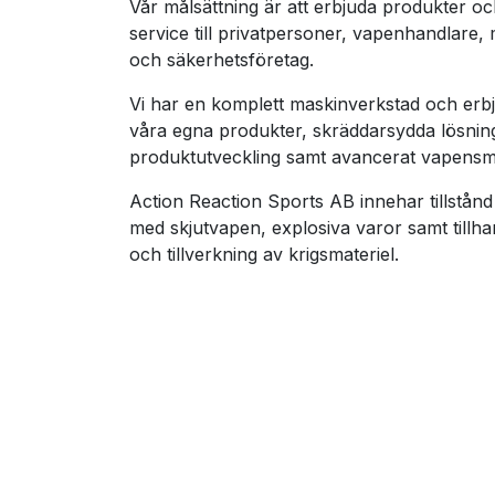
Vår målsättning är att erbjuda produkter o
service till privatpersoner, vapenhandlare,
och säkerhetsföretag.
Vi har en komplett maskinverkstad och erbj
våra egna produkter, skräddarsydda lösnin
produktutveckling samt avancerat vapensm
Action Reaction Sports AB innehar tillstånd
med skjutvapen, explosiva varor samt tillh
och tillverkning av krigsmateriel.