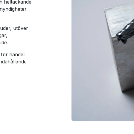
ch heltäckande
 myndigheter
uder, utöver
gar,
ide.
 för handel
andahållande