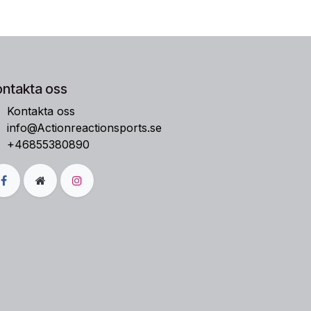
ontakta oss
Kontakta oss
info@Actionreactionsports.se
+46855380890