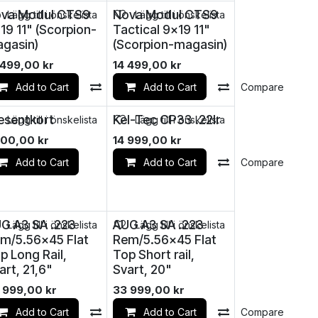
va Modul CTS9
Nova Modul CTS9
Lägg till i önskelista
Lägg till i önskelista
19 11" (Scorpion-
Tactical 9x19 11"
gasin)
(Scorpion-magasin)
 499,00
kr
14 499,00
kr
mpare
Add to Cart
Compare
Add to Cart
Compare
esentkort
Kel-Tec CP33 .22lr
Lägg till i önskelista
Lägg till i önskelista
000,00
kr
14 999,00
kr
Add to Cart
Add to Cart
Compare
G A3 SA .223
AUG A3 SA .223
Lägg till i önskelista
Lägg till i önskelista
m/5.56x45 Flat
Rem/5.56x45 Flat
p Long Rail,
Top Short rail,
art, 21,6"
Svart, 20"
 999,00
kr
33 999,00
kr
mpare
Add to Cart
Compare
Add to Cart
Compare