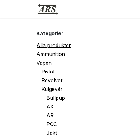
Hoppa till innehåll
Hem
Webbutik
Vapensmid
Kategorier
Alla produkter
Ammunition
Vapen
Pistol
Revolver
Kulgevär
Bullpup
AK
AR
PCC
Jakt