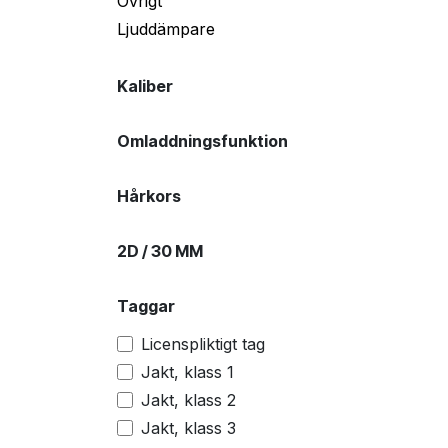
Övrigt
Ljuddämpare
Kaliber
Omladdningsfunktion
Hårkors
2D / 30 MM
Taggar
Licenspliktigt tag
Jakt, klass 1
Jakt, klass 2
Jakt, klass 3