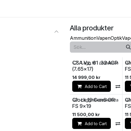
e
Kontakta oss
Myndigheter & säkerhetsföretag
Om os
Alla produkter
Ammunition
Vapen
Optik
Vap
CSA Vz. 61 .32 ACP
Gl
Lägg till i önskelista
(7.65x17)
FS
14 999,00
kr
11
Add to Cart
Co
Glock 19 Gen6 OR
Gl
Lägg till i önskelista
FS 9x19
FS
11 500,00
kr
11
Add to Cart
Co