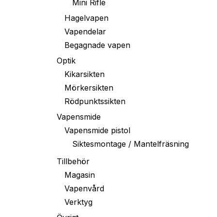
Mini Rifle
Hagelvapen
Vapendelar
Begagnade vapen
Optik
Kikarsikten
Mörkersikten
Rödpunktssikten
Vapensmide
Vapensmide pistol
Siktesmontage / Mantelfräsning
Tillbehör
Magasin
Vapenvård
Verktyg