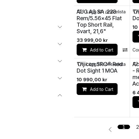
AUG A3 SA .223
Tr
Lägg till i önskelista
Rem/5.56x45 Flat
Do
Top Short Rail,
10
Svart, 21,6"
33 999,00
kr
Add to Cart
Co
Trijicon SRO® Red
Ac
Lägg till i önskelista
Dot Sight 1 MOA
- 
me
10 990,00
kr
Ac
Add to Cart
6 
1