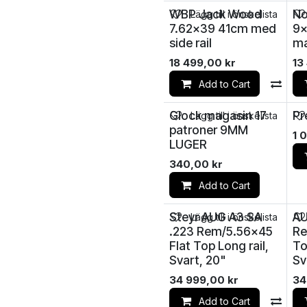
WBP Jack Wood
No
Lägg till i önskelista
7.62x39 41cm med
9x
side rail
ma
18 499,00
kr
13
Add to Cart
Co
Glock magasin 17
Pr
Lägg till i önskelista
patroner 9MM
1 
LUGER
340,00
kr
Add to Cart
Steyr AUG A3 SA
AU
Lägg till i önskelista
.223 Rem/5.56x45
Re
Flat Top Long rail,
To
Svart, 20"
Sv
34 999,00
kr
34
Add to Cart
Co