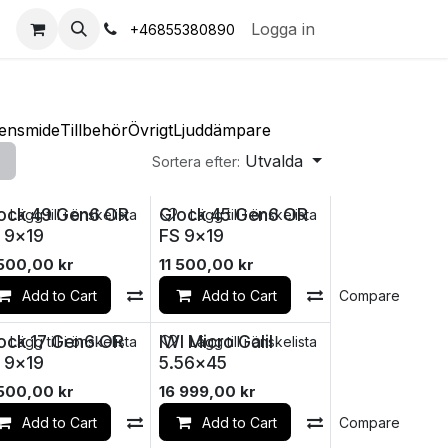
s
Logga in
+46855380890
ensmide
Tillbehör
Övrigt
Ljuddämpare
Utvalda
Sortera efter:
ock 49 Gen6 OR
Glock 45 Gen6 OR
Lägg till i önskelista
Lägg till i önskelista
 9x19
FS 9x19
 500,00
kr
11 500,00
kr
mpare
Add to Cart
Compare
Add to Cart
Compare
ock 17 Gen6 OR
IWI Micro Galil
Lägg till i önskelista
Lägg till i önskelista
 9x19
5.56x45
 500,00
kr
16 999,00
kr
mpare
Add to Cart
Compare
Add to Cart
Compare