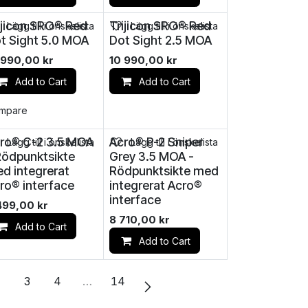
ijicon SRO® Red
Trijicon SRO® Red
Lägg till i önskelista
Lägg till i önskelista
t Sight 5.0 MOA
Dot Sight 2.5 MOA
 990,00
kr
10 990,00
kr
Add to Cart
Add to Cart
mpare
ro® C-2 3.5 MOA
Acro® P-2 Sniper
Lägg till i önskelista
Lägg till i önskelista
Rödpunktsikte
Grey 3.5 MOA -
d integrerat
Rödpunktsikte med
ro® interface
integrerat Acro®
interface
499,00
kr
8 710,00
kr
Add to Cart
Add to Cart
2
3
4
…
14