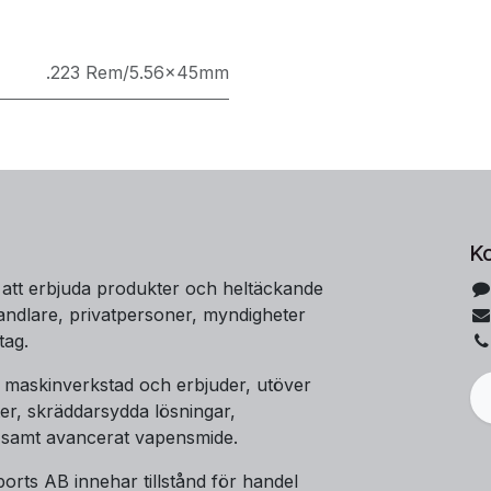
.223 Rem/5.56x45mm
K
 att erbjuda produkter och heltäckande
handlare, privatpersoner, myndigheter
tag.
t maskinverkstad och erbjuder, utöver
er, skräddarsydda lösningar,
 samt avancerat vapensmide.
orts AB innehar tillstånd för handel