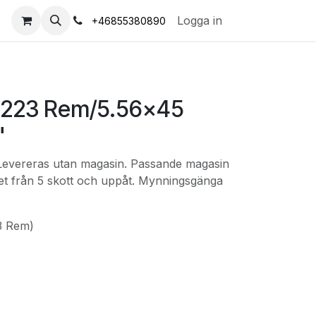
s
Logga in
+46855380890
 223 Rem/5.56x45
"
. Levereras utan magasin. Passande magasin
itet från 5 skott och uppåt. Mynningsgänga
23 Rem)