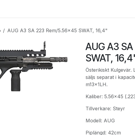
e
Kontakta oss
Myndigheter & säkerhetsföretag
Om os
p
AUG A3 SA 223 Rem/5.56x45 SWAT, 16,4"
AUG A3 SA
SWAT, 16,4
Österikiskt Kulgevär
säljs separat i kapac
m13x1LH.
Kaliber: 5.56x45 (.2
Tillverkare: Steyr
Modell: AUG
Piplängd: 42cm