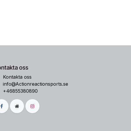
ontakta oss
Kontakta oss
info@Actionreactionsports.se
+46855380890