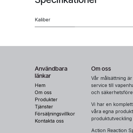
Kaliber
Användbara
Om oss
länkar
Vår målsättning är
Hem
service till vapen
Om oss
och säkerhetsföre
Produkter
Vi har en komplet
Tjänster
våra egna produkt
Försäljningsvillkor
produktutveckling
Kontakta oss
Action Reaction Sp