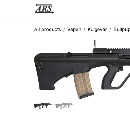
Hoppa till innehåll
Hem
Webbutik
Vapensmid
All products
Vapen
Kulgevär
Bullpu