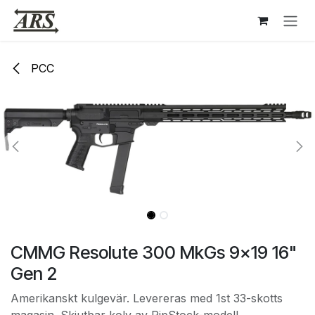
Hoppa till innehåll
PCC
CMMG Resolute 300 MkGs 9x19 16"
Gen 2
Amerikanskt kulgevär. Levereras med 1st 33-skotts
magasin. Skjutbar kolv av RipStock-modell.