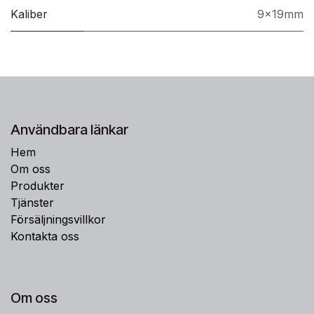
Kaliber
9x19mm
Användbara länkar
Hem
Om oss
Produkter
Tjänster
Försäljningsvillkor
Kontakta oss
Om oss