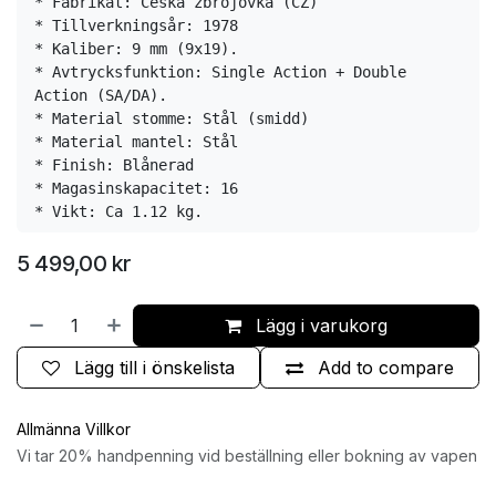
* Fabrikat: Česká zbrojovka (CZ)
* Tillverkningsår: 1978
* Kaliber: 9 mm (9x19).
* Avtrycksfunktion: Single Action + Double 
Action (SA/DA).
* Material stomme: Stål (smidd)
* Material mantel: Stål
* Finish: Blånerad
* Magasinskapacitet: 16
* Vikt: Ca 1.12 kg.
5 499,00
kr
Lägg i varukorg
Lägg till i önskelista
Add to compare
Allmänna Villkor
Vi tar 20% handpenning vid beställning eller bokning av vapen