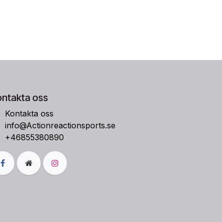
ontakta oss
Kontakta oss
info@Actionreactionsports.se
+46855380890