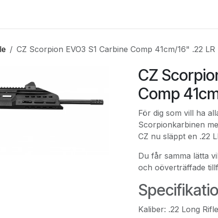
e
Kontakta oss
Myndigheter & säkerhetsföretag
Om os
le
CZ Scorpion EVO3 S1 Carbine Comp 41cm/16" .22 LR
CZ Scorpio
Comp 41cm/
För dig som vill ha a
Scorpionkarbinen men 
CZ nu släppt en .22 L
Du får samma lätta v
och oöverträffade till
Specifikati
Kaliber: .22 Long Rifl