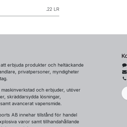
.22 LR
K
 att erbjuda produkter och heltäckande
handlare, privatpersoner, myndigheter
tag.
t maskinverkstad och erbjuder, utöver
er, skräddarsydda lösningar,
 samt avancerat vapensmide.
orts AB innehar tillstånd för handel
plosiva varor samt tillhandahållande