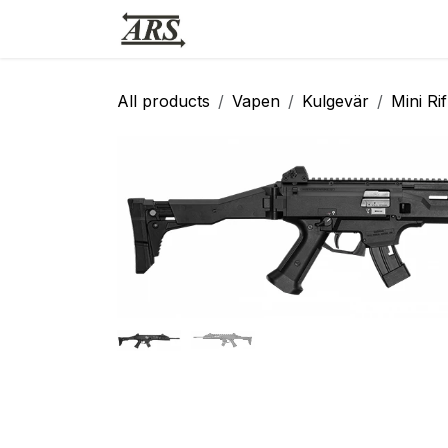
Hoppa till innehåll
Hem
Webbutik
Vapensmid
All products
Vapen
Kulgevär
Mini Rif