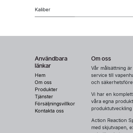
Kaliber
Användbara
Om oss
länkar
Vår målsättning är
Hem
service till vapen
Om oss
och säkerhetsföre
Produkter
Vi har en komplet
Tjänster
våra egna produkt
Försäljningsvillkor
produktutveckling
Kontakta oss
Action Reaction Sp
med skjutvapen, ex