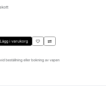
skott
Lägg i varukorg
id beställning eller bokning av vapen