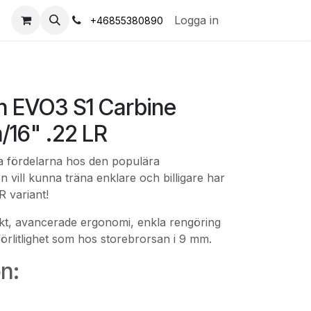
s
Logga in
+46855380890
n EVO3 S1 Carbine
16" .22 LR
lla fördelarna hos den populära
vill kunna träna enklare och billigare har
R variant!
ikt, avancerade ergonomi, enkla rengöring
förlitlighet som hos storebrorsan i 9 mm.
on:
e