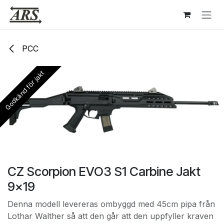
Hoppa till innehåll
PCC
Godkänd för jakt
CZ Scorpion EVO3 S1 Carbine Jakt
9x19
Denna modell levereras ombyggd med 45cm pipa från
Lothar Walther så att den går att den uppfyller kraven