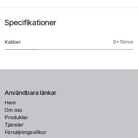
Specifikationer
Kaliber
9x19mm
Användbara länkar
Hem
Om oss
Produkter
Tjänster
Försäljningsvillkor