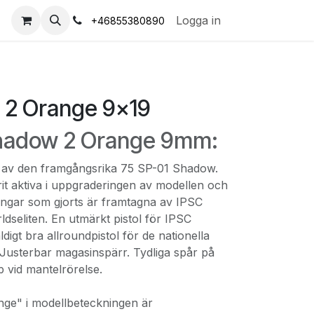
s
Logga in
+46855380890
 2 Orange 9x19
Shadow 2 Orange 9mm:
g av den framgångsrika 75 SP-01 Shadow.
it aktiva i uppgraderingen av modellen och
ingar som gjorts är framtagna av IPSC
rldseliten. En utmärkt pistol för IPSC
digt bra allroundpistol för de nationella
 Justerbar magasinspärr. Tydliga spår på
 vid mantelrörelse.
nge" i modellbeteckningen är