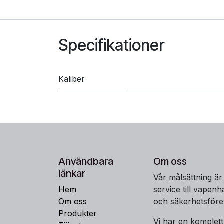
Specifikationer
Kaliber
Användbara
Om oss
länkar
Vår målsättning är
Hem
service till vapen
Om oss
och säkerhetsföre
Produkter
Vi har en komplet