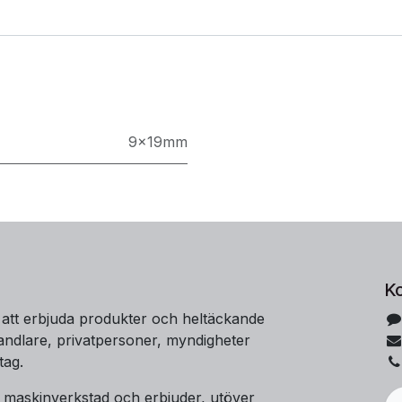
9x19mm
K
 att erbjuda produkter och heltäckande
handlare, privatpersoner, myndigheter
tag.
t maskinverkstad och erbjuder, utöver