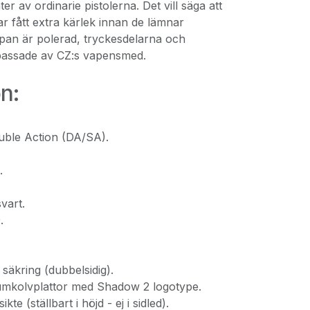
r av ordinarie pistolerna. Det vill säga att
ar fått extra kärlek innan de lämnar
Pipan är polerad, tryckesdelarna och
passade av CZ:s vapensmed.
on:
uble Action (DA/SA).
.
svart.
.
säkring (dubbelsidig).
umkolvplattor med Shadow 2 logotype.
ikte (ställbart i höjd - ej i sidled).