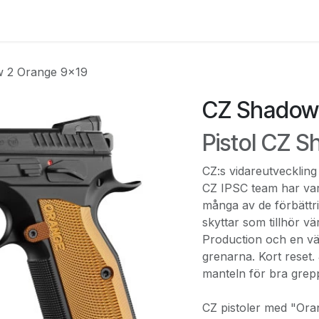
e
Kontakta oss
Myndigheter & säkerhetsföretag
Om os
 2 Orange 9x19
CZ Shadow
Pistol CZ 
CZ:s vidareutvecklin
CZ IPSC team har var
många av de förbättr
skyttar som tillhör vä
Production och en väl
grenarna. Kort reset.
manteln för bra grepp
CZ pistoler med "Ora