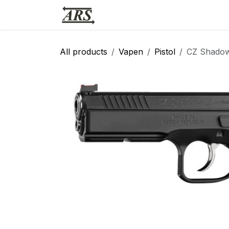
Hoppa till innehåll
Hem
Webbutik
Vapensmid
All products
Vapen
Pistol
CZ Shadow