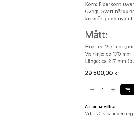
Korn: Fiberkorn (svar
Övrigt: Svart hårdpla
läskstång och nylonb
Mått:
Höjd: ca 157 mm (punk
Visirlinje: ca 170 mm 
Längd: ca 217 mm (pun
29 500,00
kr
Allmänna Villkor
Vi tar 20% handpenning v