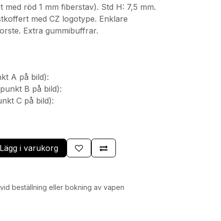
t med röd 1 mm fiberstav). Std H: 7,5 mm.
stkoffert med CZ logotype. Enklare
orste. Extra gummibuffrar.
t A på bild):
(punkt B på bild):
kt C på bild):
Lägg i varukorg
id beställning eller bokning av vapen