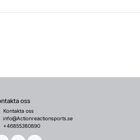
ontakta oss
Kontakta oss
info@Actionreactionsports.se
+46855380890