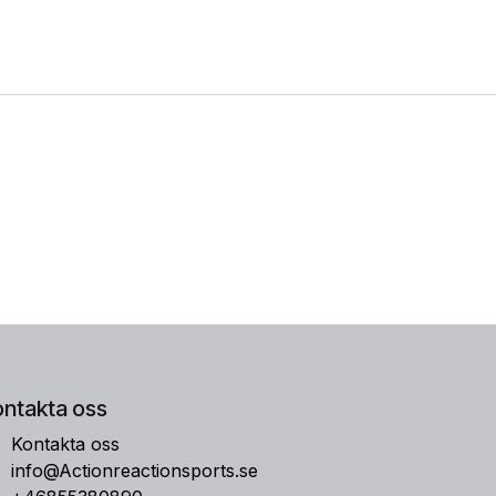
ontakta oss
Kontakta oss
info@Actionreactionsports.se