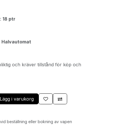
l:
18 ptr
:
Halvautomat
liktig och kräver tillstånd för köp och
Lägg i varukorg
id beställning eller bokning av vapen