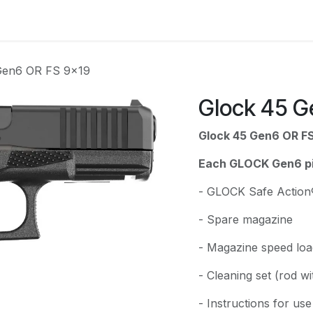
e
Kontakta oss
Myndigheter & säkerhetsföretag
Om os
Gen6 OR FS 9x19
Glock 45 G
Glock 45 Gen6 OR F
Each GLOCK Gen6 pis
- GLOCK Safe Action®
- Spare magazine
- Magazine speed loa
- Cleaning set (rod w
- Instructions for us