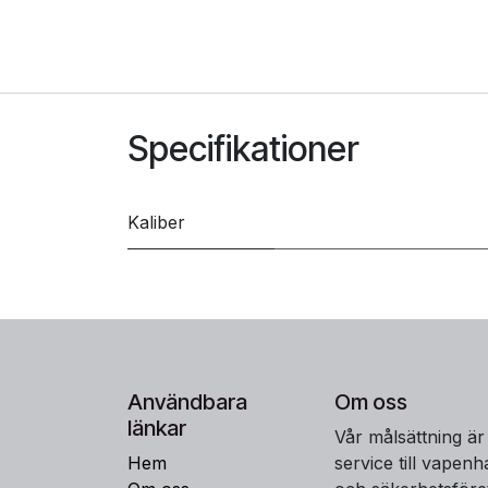
Specifikationer
Kaliber
Användbara
Om oss
länkar
Vår målsättning är
Hem
service till vapen