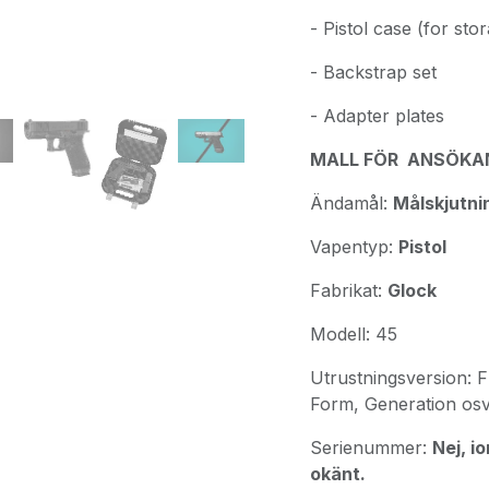
- Pistol case (for sto
- Backstrap set
- Adapter plates
MALL FÖR ANSÖKAN
Ändamål:
Målskjutni
Vapentyp:
Pistol
Fabrikat:
Glock
Modell: 45
Utrustningsversion: Fr
Form, Generation osv
Serienummer:
Nej, i
okänt.