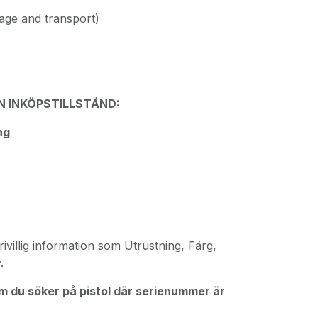
rage and transport)
 INKÖPSTILLSTÅND:
ng
ivillig information som Utrustning, Färg,
.
om du söker på pistol där serienummer är