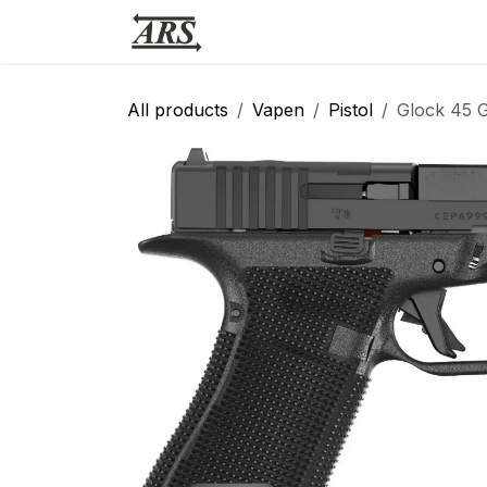
Hoppa till innehåll
Hem
Webbutik
Vapensmid
All products
Vapen
Pistol
Glock 45 