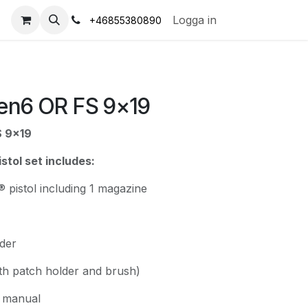
s
Logga in
+46855380890
en6 OR FS 9x19
S 9x19
tol set includes:
 pistol including 1 magazine
der
ith patch holder and brush)
e manual