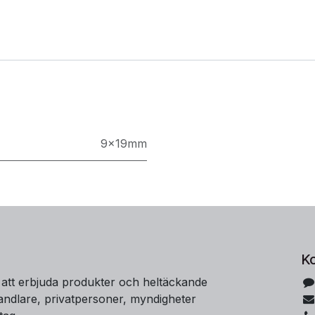
9x19mm
K
 att erbjuda produkter och heltäckande
handlare, privatpersoner, myndigheter