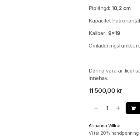
Piplängd:
10,2 cm
Kapacitet Patronanta
Kaliber:
9x19
Omladdningsfunktion
Denna vara är licensp
innehav.
11 500,00
kr
Allmänna Villkor
Vi tar 20% handpenning v