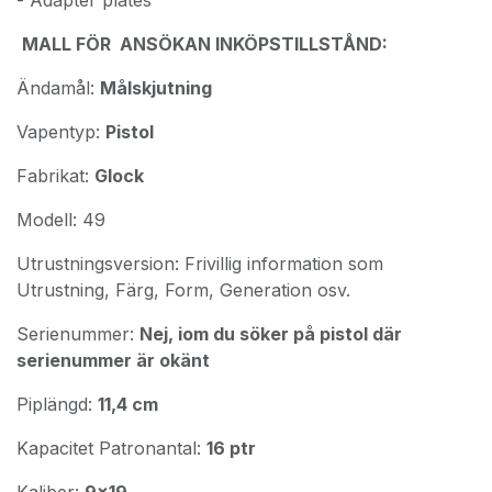
MALL FÖR ANSÖKAN INKÖPSTILLSTÅND:
Ändamål:
Målskjutning
Vapentyp:
Pistol
Fabrikat:
Glock
Modell: 49
Utrustningsversion: Frivillig information som
Utrustning, Färg, Form, Generation osv.
Serienummer:
Nej, iom du söker på pistol där
serienummer är okänt
Piplängd:
11,4 cm
Kapacitet Patronantal:
16 ptr
Kaliber:
9x19