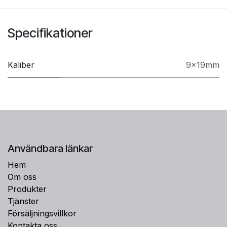
Specifikationer
Kaliber
9x19mm
Användbara länkar
Hem
Om oss
Produkter
Tjänster
Försäljningsvillkor
Kontakta oss