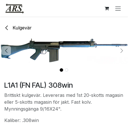
Hoppa till innehåll
Kulgevär
L1A1 (FN FAL) 308win
Brittiskt kulgevär. Levereras med 1st 20-skotts magasin
eller 5-skotts magasin för jakt. Fast kolv.
Mynningsgänga 9/16X24".
Kaliber: .308win