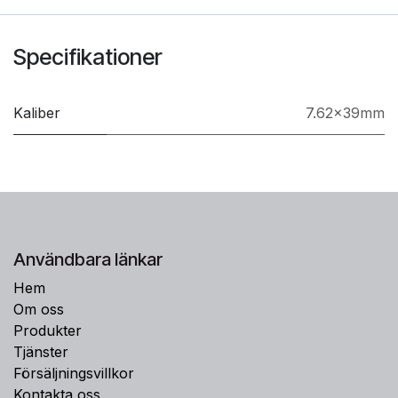
Specifikationer
Kaliber
7.62x39mm
Användbara länkar
Hem
Om oss
Produkter
Tjänster
Försäljningsvillkor
Kontakta oss