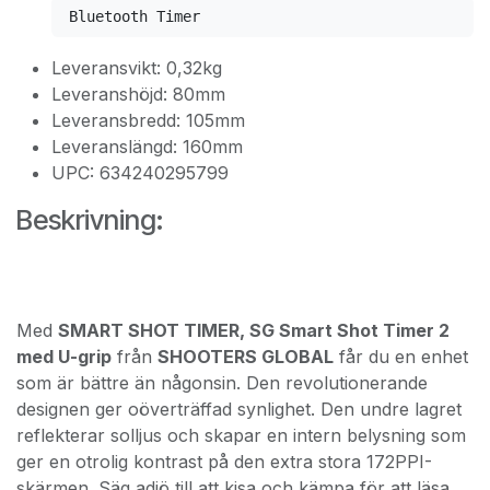
Bluetooth Timer
Leveransvikt: 0,32kg
Leveranshöjd: 80mm
Leveransbredd: 105mm
Leveranslängd: 160mm
UPC: 634240295799
Beskrivning:
Med
SMART SHOT TIMER, SG Smart Shot Timer 2
med U-grip
från
SHOOTERS GLOBAL
får du en enhet
som är bättre än någonsin. Den revolutionerande
designen ger oöverträffad synlighet. Den undre lagret
reflekterar solljus och skapar en intern belysning som
ger en otrolig kontrast på den extra stora 172PPI-
skärmen. Säg adjö till att kisa och kämpa för att läsa