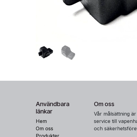
Användbara
Om oss
länkar
Vår målsättning är
Hem
service till vapen
Om oss
och säkerhetsföre
Produkter