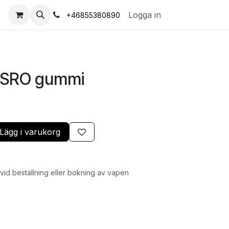
s
Logga in
+46855380890
a SRO gummi
Lägg i varukorg
id beställning eller bokning av vapen