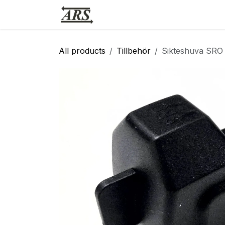
Hoppa till innehåll
Hem
Webbutik
Vapensmid
All products
Tillbehör
Sikteshuva SRO