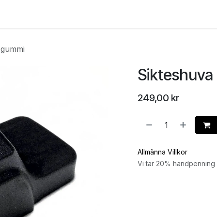
e
Kontakta oss
Myndigheter & säkerhetsföretag
Om os
 gummi
Sikteshuv
249,00
kr
Allmänna Villkor
Vi tar 20% handpenning v