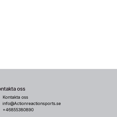
ontakta oss
Kontakta oss
info@Actionreactionsports.se
+46855380890