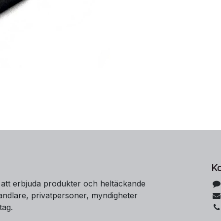
K
 att erbjuda produkter och heltäckande
handlare, privatpersoner, myndigheter
tag.