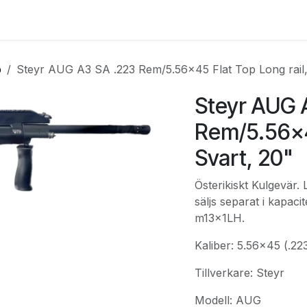
e
Kontakta oss
Myndigheter & säkerhetsföretag
Om os
p
Steyr AUG A3 SA .223 Rem/5.56x45 Flat Top Long rail,
Steyr AUG 
Rem/5.56x45
Svart, 20"
Österikiskt Kulgevär
säljs separat i kapac
m13x1LH.
Kaliber: 5.56x45 (.2
Tillverkare: Steyr
Modell: AUG