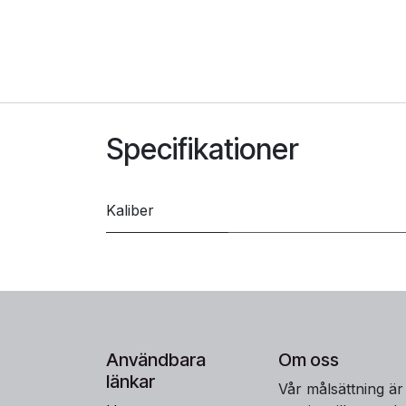
Specifikationer
Kaliber
Användbara
Om oss
länkar
Vår målsättning är