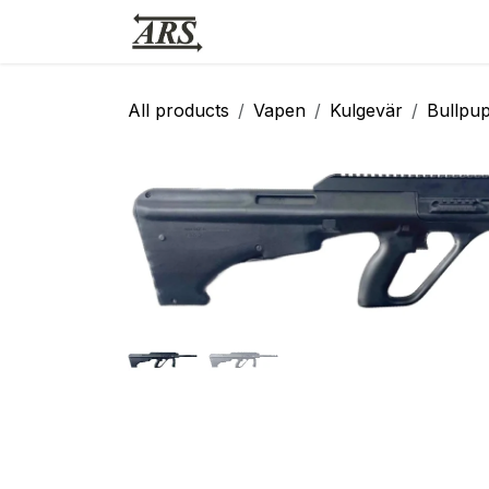
Hoppa till innehåll
Hem
Webbutik
Vapensmid
All products
Vapen
Kulgevär
Bullpu