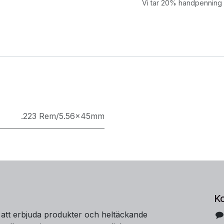
Vi tar 20% handpenning v
.223 Rem/5.56x45mm
K
 att erbjuda produkter och heltäckande