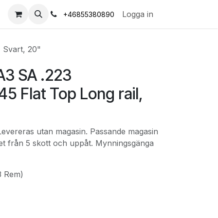
s
Logga in
+46855380890
 Svart, 20"
A3 SA .223
 Flat Top Long rail,
. Levereras utan magasin. Passande magasin
itet från 5 skott och uppåt. Mynningsgänga
23 Rem)