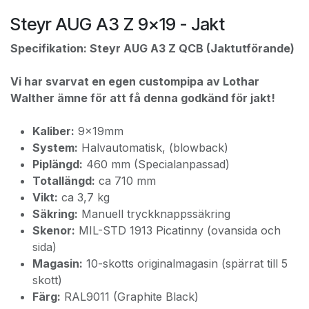
Steyr AUG A3 Z 9x19 - Jakt
Specifikation: Steyr AUG A3 Z QCB (Jaktutförande)
Vi har svarvat en egen custompipa av Lothar
Walther ämne för att få denna godkänd för jakt!
Kaliber:
9x19mm
System:
Halvautomatisk, (blowback)
Piplängd:
460 mm (Specialanpassad)
Totallängd:
ca 710 mm
Vikt:
ca 3,7 kg
Säkring:
Manuell tryckknappssäkring
Skenor:
MIL-STD 1913 Picatinny (ovansida och
sida)
Magasin:
10-skotts originalmagasin (spärrat till 5
skott)
Färg:
RAL9011 (Graphite Black)