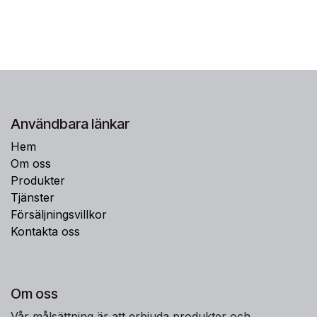
Användbara länkar
Hem
Om oss
Produkter
Tjänster
Försäljningsvillkor
Kontakta oss
Om oss
Vår målsättning är att erbjuda produkter och