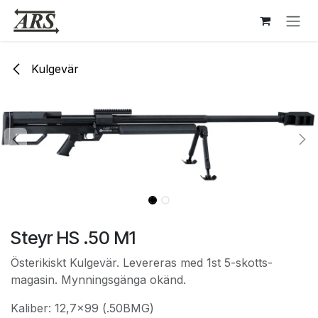
Hoppa till innehåll
Kulgevär
Steyr HS .50 M1
Österikiskt Kulgevär. Levereras med 1st 5-skotts-
magasin. Mynningsgänga okänd.
Kaliber: 12,7x99 (.50BMG)