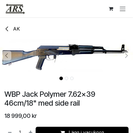
Hoppa till innehåll
AK
WBP Jack Polymer 7.62x39
46cm/18" med side rail
18 999,00
kr
Lägg i varukorg