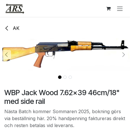
Hoppa till innehåll
AK
WBP Jack Wood 7.62x39 46cm/18"
med side rail
Nästa Batch kommer Sommaren 2025, bokning görs
via beställning här. 20% handpenning faktureras direkt
och resten betalas vid leverans.