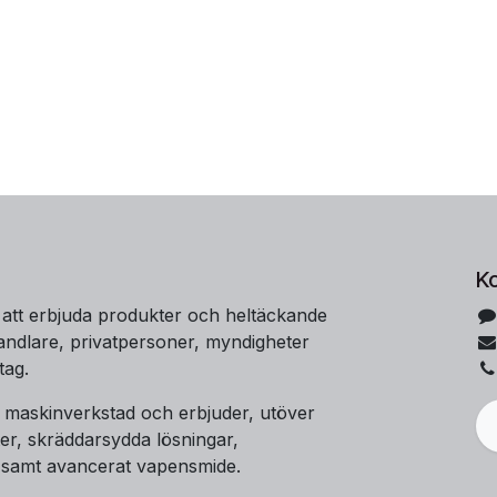
K
 att erbjuda produkter och heltäckande
handlare, privatpersoner, myndigheter
tag.
t maskinverkstad och erbjuder, utöver
er, skräddarsydda lösningar,
 samt avancerat vapensmide.