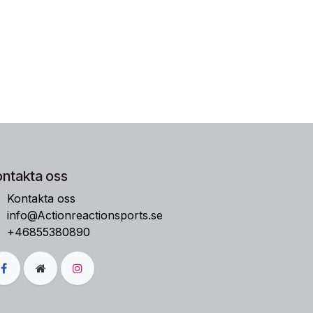
ontakta oss
Kontakta oss
info@Actionreactionsports.se
+46855380890