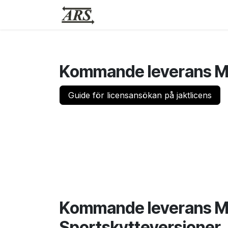
Hoppa till innehåll
Hem
Webbutik
Vapensmid
Kommande leverans Ma
Guide för licensansökan på jaktlicens
Kommande leverans M
Sportskytteversioner