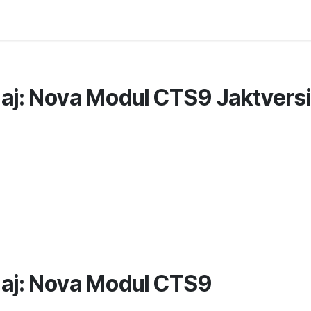
e
Kontakta oss
Myndigheter & säkerhetsföretag
Om os
j: Nova Modul CTS9 Jaktvers
aj: Nova Modul CTS9