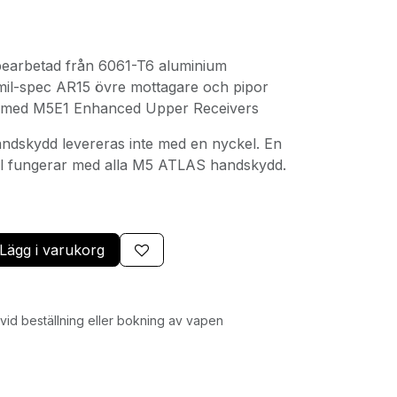
bearbetad från 6061-T6 aluminium
il-spec AR15 övre mottagare och pipor
 med M5E1 Enhanced Upper Receivers
ndskydd levereras inte med en nyckel. En
l fungerar med alla M5 ATLAS handskydd.
Lägg i varukorg
id beställning eller bokning av vapen