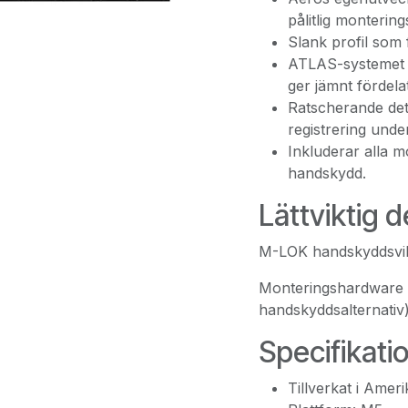
pålitlig montering
Slank profil som 
ATLAS-systemet h
ger jämnt fördela
Ratscherande dete
registrering under
Inkluderar alla 
handskydd.
Lättviktig d
M-LOK handskyddsvikte
Monteringshardware v
handskyddsalternativ)
Specifikati
Tillverkat i Amer