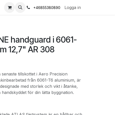
s
Logga in
+46855380890
E handguard i 6061-
um 12,7" AR 308
naste tillskottet i Aero Precision
kinbearbetad från 6061-T6 aluminium, är
signade med storlek och vikt i åtanke,
a handskyddet för din lätta byggnation.
lade ATLAS fästsystem är en hållbar och