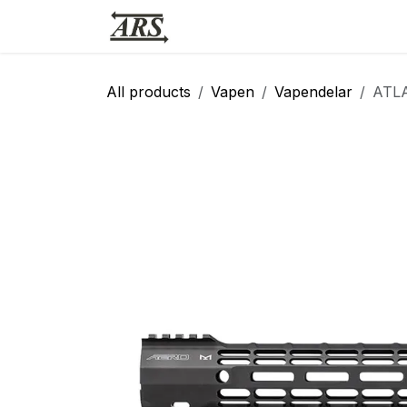
Hoppa till innehåll
Hem
Webbutik
Vapensmid
All products
Vapen
Vapendelar
ATLA