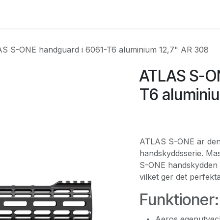
e
Kontakta oss
Myndigheter & säkerhetsföretag
Om os
S S-ONE handguard i 6061-T6 aluminium 12,7" AR 308
ATLAS S-ON
T6 alumini
ATLAS S-ONE är den se
handskyddsserie. Mas
S-ONE handskydden de
vilket ger det perfekt
Funktioner:
Aeros egenutveck