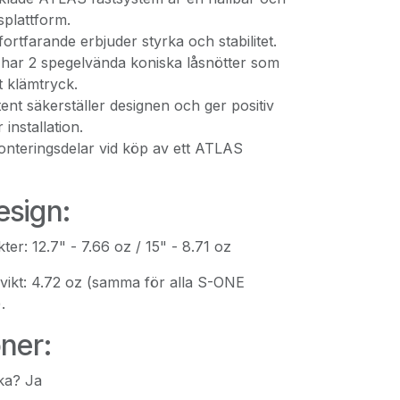
splattform.
fortfarande erbjuder styrka och stabilitet.
ar 2 spegelvända koniska låsnötter som
t klämtryck.
nt säkerställer designen och ger positiv
 installation.
monteringsdelar vid köp av ett ATLAS
esign:
r: 12.7" - 7.66 oz / 15" - 8.71 oz
ikt: 4.72 oz (samma för alla S-ONE
.
oner:
ika? Ja