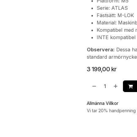
Plattform: M5
Serie: ATLAS
Fästsätt: M-LOK
Material: Maskin
Kompatibel med m
INTE kompatibel
Observera:
Dessa ha
standard armörnycke
3 199,00
kr
Allmänna Villkor
Vi tar 20% handpenning v