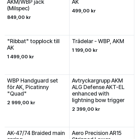
AKM/WBP jack
AK
(Milspec)
499,00
kr
849,00
kr
"Ribbat" topplock till
Trädelar - WBP, AKM
AK
1 199,00
kr
1 499,00
kr
WBP Handguard set
Avtryckargrupp AKM
för AK, Picatinny
ALG Defense AKT-EL
"Quad"
enhanced with
lightning bow trigger
2 999,00
kr
2 399,00
kr
AK-47/74 Braided main
Aero Precision AR15