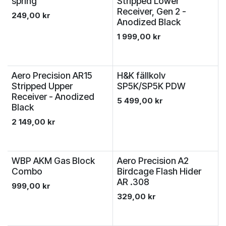
spring
Stripped Lower
Receiver, Gen 2 -
249,00
kr
Anodized Black
1 999,00
kr
Licenspliktigt
Aero Precision AR15
H&K fällkolv
Stripped Upper
SP5K/SP5K PDW
Receiver - Anodized
5 499,00
kr
Black
2 149,00
kr
WBP AKM Gas Block
Aero Precision A2
Combo
Birdcage Flash Hider
AR .308
999,00
kr
329,00
kr