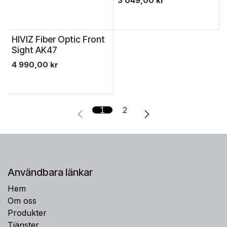
3 049,00
kr
HIVIZ Fiber Optic Front
Sight AK47
4 990,00
kr
1
2
Användbara länkar
Hem
Om oss
Produkter
Tjänster