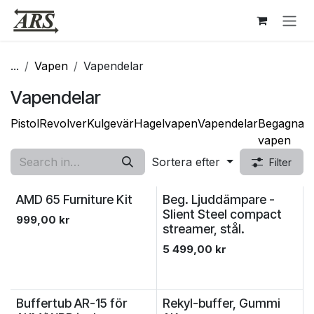
Hoppa till innehåll
...
Vapen
Vapendelar
Vapendelar
Pistol
Revolver
Kulgevär
Hagelvapen
Vapendelar
Begagnad
vapen
Sortera efter
Filter
AMD 65 Furniture Kit
Beg. Ljuddämpare -
Slient Steel compact
999,00
kr
streamer, stål.
5 499,00
kr
Buffertub AR-15 för
Rekyl-buffer, Gummi