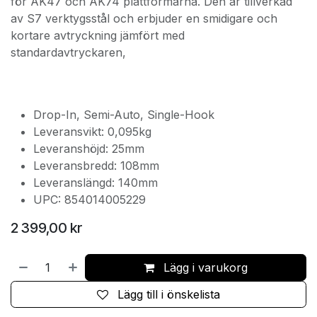
för AK47 och AK74 plattformarna. Den är tillverkad
av S7 verktygsstål och erbjuder en smidigare och
kortare avtryckning jämfört med
standardavtryckaren,
Drop-In, Semi-Auto, Single-Hook
Leveransvikt: 0,095kg
Leveranshöjd: 25mm
Leveransbredd: 108mm
Leveranslängd: 140mm
UPC: 854014005229
2 399,00
kr
Lägg i varukorg
Lägg till i önskelista