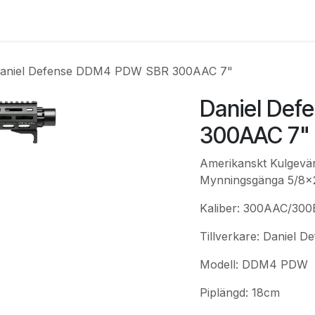
e
Kontakta oss
Myndigheter & säkerhetsföretag
Om os
aniel Defense DDM4 PDW SBR 300AAC 7"
Daniel De
300AAC 7"
Amerikanskt Kulgevär
Mynningsgänga 5/8x
Kaliber: 300AAC/300
Tillverkare: Daniel D
Modell: DDM4 PDW
Piplängd: 18cm