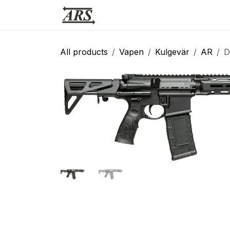
Hoppa till innehåll
Hem
Webbutik
Vapensmid
All products
Vapen
Kulgevär
AR
D