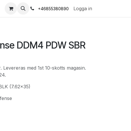
s
Logga in
+46855380890
fense DDM4 PDW SBR
. Levereras med 1st 10-skotts magasin.
24.
BLK (7.62x35)
efense