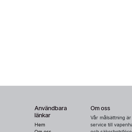
Användbara
Om oss
länkar
Vår målsättning är
Hem
service till vapen
Om oss
och säkerhetsföre