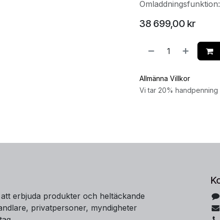
Omladdningsfunktion
38 699,00
kr
Allmänna Villkor
Vi tar 20% handpenning v
K
 att erbjuda produkter och heltäckande
handlare, privatpersoner, myndigheter
tag.