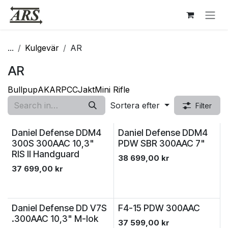
Hoppa till innehåll
...
Kulgevär
AR
AR
Bullpup
AK
AR
PCC
Jakt
Mini Rifle
Sortera efter
Filter
Daniel Defense DDM4
Daniel Defense DDM4
300S 300AAC 10,3"
PDW SBR 300AAC 7"
RIS II Handguard
38 699,00
kr
37 699,00
kr
Daniel Defense DD V7S
F4-15 PDW 300AAC
.300AAC 10,3" M-lok
37 599,00
kr