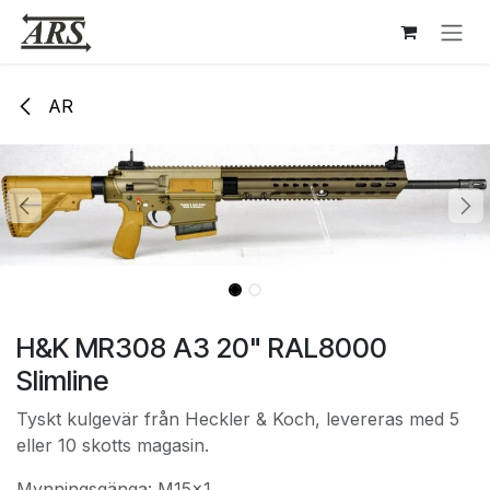
Hoppa till innehåll
AR
H&K MR308 A3 20" RAL8000
Slimline
Tyskt kulgevär från Heckler & Koch, levereras med 5
eller 10 skotts magasin.
Mynningsgänga: M15x1