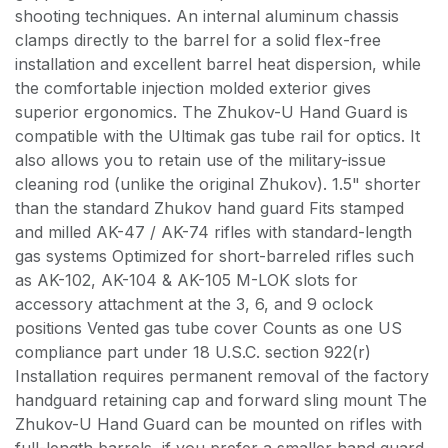
shooting techniques. An internal aluminum chassis
clamps directly to the barrel for a solid flex-free
installation and excellent barrel heat dispersion, while
the comfortable injection molded exterior gives
superior ergonomics. The Zhukov-U Hand Guard is
compatible with the Ultimak gas tube rail for optics. It
also allows you to retain use of the military-issue
cleaning rod (unlike the original Zhukov). 1.5" shorter
than the standard Zhukov hand guard Fits stamped
and milled AK-47 / AK-74 rifles with standard-length
gas systems Optimized for short-barreled rifles such
as AK-102, AK-104 & AK-105 M-LOK slots for
accessory attachment at the 3, 6, and 9 oclock
positions Vented gas tube cover Counts as one US
compliance part under 18 U.S.C. section 922(r)
Installation requires permanent removal of the factory
handguard retaining cap and forward sling mount The
Zhukov-U Hand Guard can be mounted on rifles with
full-length barrels, if you prefer a smaller hand guard.