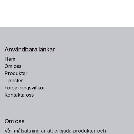
Användbara länkar
Hem
Om oss
Produkter
Tjänster
Försäljningsvillkor
Kontakta oss
Om oss
Vår målsättning är att erbjuda produkter och