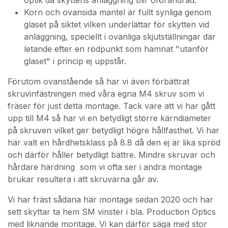
Korn och ovansida mantel är fullt synliga genom
glaset på siktet vilken underlättar för skytten vid
anläggning, speciellt i ovanliga skjutställningar där
letande efter en rödpunkt som hamnat "utanför
glaset" i princip ej uppstår.
Förutom ovanstående så har vi även förbättrat
skruvinfästningen med våra egna M4 skruv som vi
fräser för just detta montage. Tack vare att vi har gått
upp till M4 så har vi en betydligt större kärndiameter
på skruven vilket ger betydligt högre hållfasthet. Vi har
här valt en hårdhetsklass på 8.8 då den ej är lika spröd
och därför håller betydligt bättre. Mindre skruvar och
hårdare härdning som vi ofta ser i andra montage
brukar resultera i att skruvarna går av.
Vi har fräst sådana här montage sedan 2020 och har
sett skyttar ta hem SM vinster i bla. Production Optics
med liknande montage. Vi kan därför säga med stor