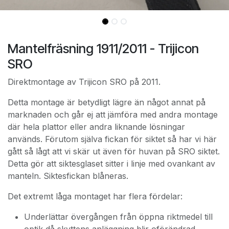
Mantelfräsning 1911/2011 - Trijicon
SRO
Direktmontage av Trijicon SRO på 2011.
Detta montage är betydligt lägre än något annat på
marknaden och går ej att jämföra med andra montage
där hela plattor eller andra liknande lösningar
används. Förutom själva fickan för siktet så har vi här
gått så lågt att vi skär ut även för huvan på SRO siktet.
Detta gör att siktesglaset sitter i linje med ovankant av
manteln. Siktesfickan blåneras.
Det extremt låga montaget har flera fördelar:
Underlättar övergången från öppna riktmedel till
optik då skyttens anläggning blir oförändrad.