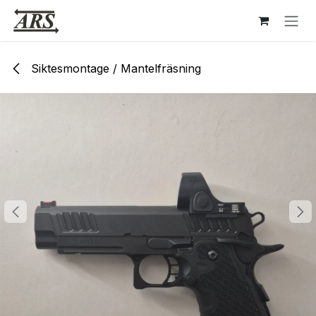
Hoppa till innehåll
Siktesmontage / Mantelfräsning