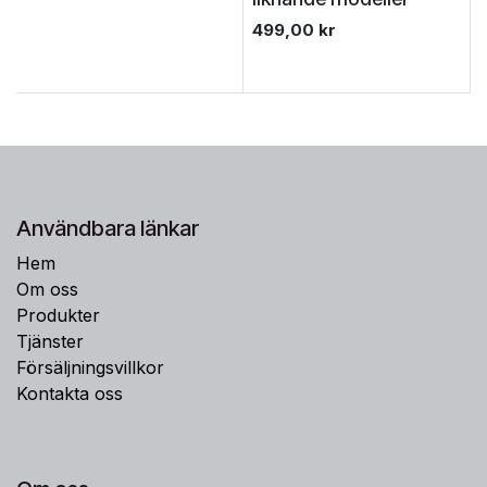
499,00
kr
Användbara länkar
Hem
Om oss
Produkter
Tjänster
Försäljningsvillkor
Kontakta oss