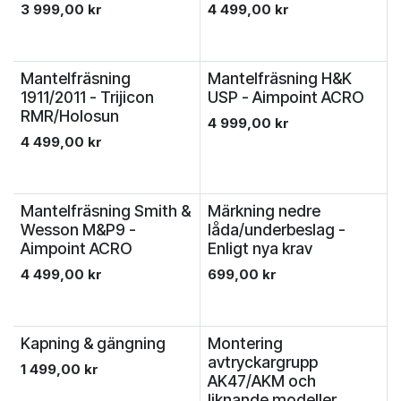
3 999,00
kr
4 499,00
kr
Mantelfräsning
Mantelfräsning H&K
1911/2011 - Trijicon
USP - Aimpoint ACRO
RMR/Holosun
4 999,00
kr
4 499,00
kr
Mantelfräsning Smith &
Märkning nedre
Wesson M&P9 -
låda/underbeslag -
Aimpoint ACRO
Enligt nya krav
4 499,00
kr
699,00
kr
Kapning & gängning
Montering
avtryckargrupp
1 499,00
kr
AK47/AKM och
liknande modeller