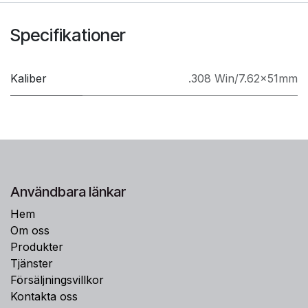
Specifikationer
Kaliber
.308 Win/7.62x51mm
Användbara länkar
Hem
Om oss
Produkter
Tjänster
Försäljningsvillkor
Kontakta oss