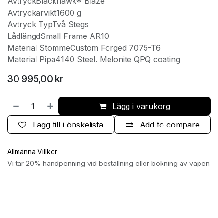
AvtryckBlackhawk® Blaze
Avtryckarvikt1600 g
Avtryck TypTvå Stegs
LådlängdSmall Frame AR10
Material StommeCustom Forged 7075-T6
Material Pipa4140 Steel. Melonite QPQ coating
30 995,00
kr
Lägg i varukorg
Lägg till i önskelista
Add to compare
Allmänna Villkor
Vi tar 20% handpenning vid beställning eller bokning av vapen