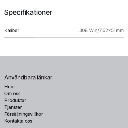
Specifikationer
Kaliber
.308 Win/7.62x51mm
Användbara länkar
Hem
Om oss
Produkter
Tjänster
Försäljningsvillkor
Kontakta oss