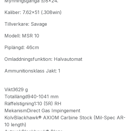
Mynningsgänga 5/8x24.
Kaliber: 7.62x51 (.308win)
Tillverkare: Savage
Modell: MSR 10
Piplängd: 46cm
Omladdningsfunktion: Halvautomat
Ammunitionsklass Jakt: 1
Vikt3629 g
Totallängd940-1041 mm
Räffelstigning1:10 (5R) RH
MekanismDirect Gas Impingement
KolvBlackhawk® AXIOM Carbine Stock (Mil-Spec AR-
10 length)