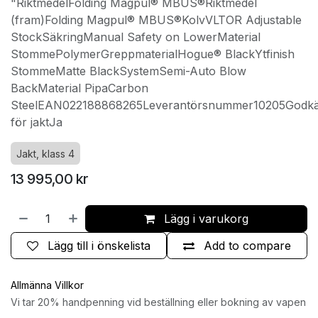
"RiktmedelFolding Magpul® MBUS®Riktmedel
(fram)Folding Magpul® MBUS®KolvVLTOR Adjustable
StockSäkringManual Safety on LowerMaterial
StommePolymerGreppmaterialHogue® BlackYtfinish
StommeMatte BlackSystemSemi-Auto Blow
BackMaterial PipaCarbon
SteelEAN022188868265Leverantörsnummer10205Godk
för jaktJa
Jakt, klass 4
13 995,00
kr
Lägg i varukorg
Lägg till i önskelista
Add to compare
Allmänna Villkor
Vi tar 20% handpenning vid beställning eller bokning av vapen