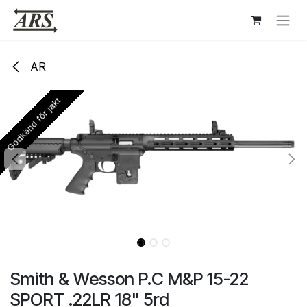
Hoppa till innehåll
AR
Godkänd för jakt
Godkänd för jakt
Smith & Wesson P.C M&P 15-22
SPORT .22LR 18" 5rd