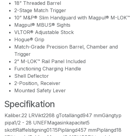
18” Threaded Barrel
2-Stage Match Trigger
10” M&P® Slim Handguard with Magpul® M-LOK™
Magpul® MBUS® Sights
VLTOR® Adjustable Stock
Hogue® Grip
Match-Grade Precision Barrel, Chamber and
Trigger
2” M-LOK™ Rail Panel Included
Functioning Charging Handle
Shell Deflector
2-Position, Receiver
Mounted Safety Lever
Specifikation
Kaliber.22 LRVikt2268 gTotallängd947 mmGängtyp
pipa1/2 - 28 UNEFMagasinkapacitet5
skottRäffelstigning01:15Piplängd457 mmPiplängd18