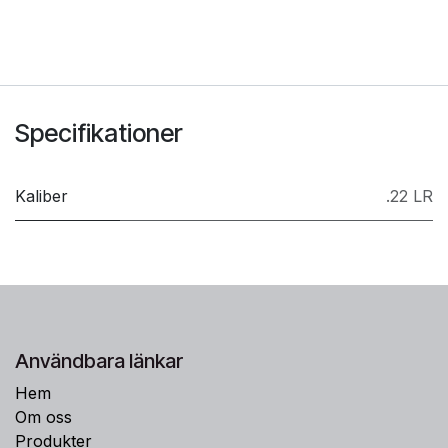
Specifikationer
Kaliber
.22 LR
Användbara länkar
Hem
Om oss
Produkter