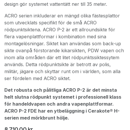
design gör systemet vattentätt ner till 35 meter.
ACRO serien inkluderar en mängd olika fästesplattor
som utvecklats specifikt för de små ACRO
rödpunktsiktena. ACRO P-2 är ett allroundsikte för
flera vapenplattformar i kombination med sina
montagelösningar. Siktet kan användas som back-up
sikte ovanpå förstorande kikarsikten, PDW vapen och
inom alla områden där ett litet rödpunktssiktessytem
används. Detta rödpunktsikte är betrott av polis,
militär, jägare och skyttar runt om i världen, som alla
ser fördelen med ACRO siktet.
Det robusta och pålitliga ACRO P-2 är det minsta
helt slutna rödpunkt systemet i professionell klass
för handeldvapen och andra vapenplattformar.
ACRO P-2 FDE har en ytbeläggning i Cerakote® H-
serien med mörkbrunt hölje.
8 710,00
kr