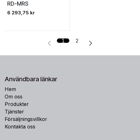
RD-MRS
6 293,75
kr
1
2
Användbara länkar
Hem
Om oss
Produkter
Tjänster
Försäljningsvillkor
Kontakta oss