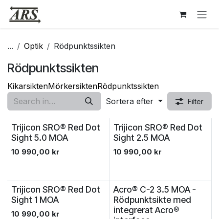
Hoppa till innehåll
...
Optik
Rödpunktssikten
Rödpunktssikten
Kikarsikten
Mörkersikten
Rödpunktssikten
Sortera efter
Filter
Trijicon SRO® Red Dot
Trijicon SRO® Red Dot
Sight 5.0 MOA
Sight 2.5 MOA
10 990,00
kr
10 990,00
kr
Trijicon SRO® Red Dot
Acro® C-2 3.5 MOA -
Sight 1 MOA
Rödpunktsikte med
integrerat Acro®
10 990,00
kr