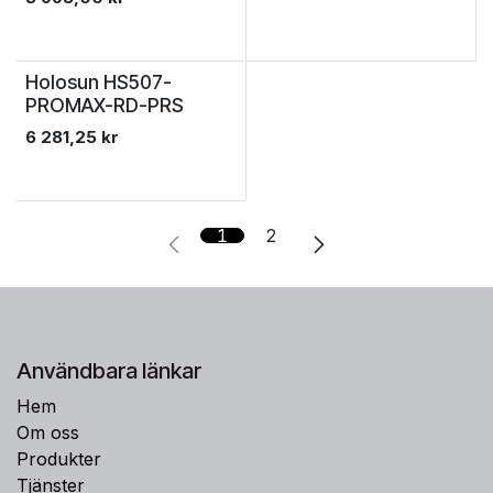
Holosun HS507-
PROMAX-RD-PRS
6 281,25
kr
1
2
Användbara länkar
Hem
Om oss
Produkter
Tjänster