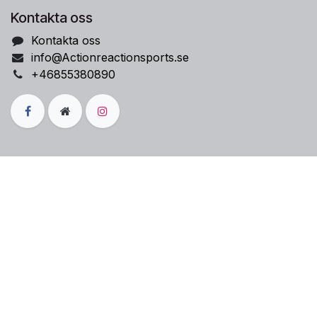
Kontakta oss
Kontakta oss
info@Actionreactionsports.se
+46855380890