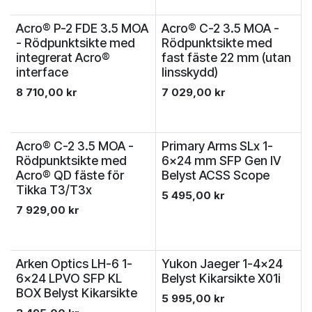
Acro® P-2 FDE 3.5 MOA
Acro® C-2 3.5 MOA -
- Rödpunktsikte med
Rödpunktsikte med
integrerat Acro®
fast fäste 22 mm (utan
interface
linsskydd)
8 710,00
kr
7 029,00
kr
Acro® C-2 3.5 MOA -
Primary Arms SLx 1-
Rödpunktsikte med
6x24 mm SFP Gen IV
Acro® QD fäste för
Belyst ACSS Scope
Tikka T3/T3x
5 495,00
kr
7 929,00
kr
Arken Optics LH-6 1-
Yukon Jaeger 1-4x24
6x24 LPVO SFP KL
Belyst Kikarsikte X01i
BOX Belyst Kikarsikte
5 995,00
kr