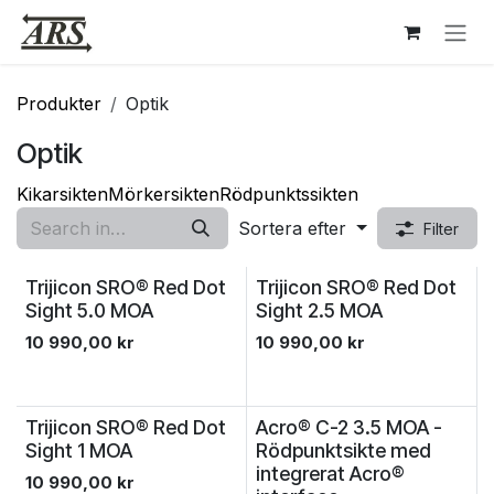
Hoppa till innehåll
Produkter
Optik
Optik
Kikarsikten
Mörkersikten
Rödpunktssikten
Sortera efter
Filter
Trijicon SRO® Red Dot
Trijicon SRO® Red Dot
Sight 5.0 MOA
Sight 2.5 MOA
10 990,00
kr
10 990,00
kr
Trijicon SRO® Red Dot
Acro® C-2 3.5 MOA -
Sight 1 MOA
Rödpunktsikte med
integrerat Acro®
10 990,00
kr