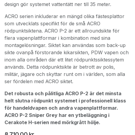
design gör systemet vattentätt ner till 35 meter.
ACRO serien inkluderar en mängd olika fästesplattor
som utvecklats specifikt för de små ACRO
rödpunktsiktena. ACRO P-2 är ett allroundsikte för
flera vapenplattformar i kombination med sina
montagelösningar. Siktet kan användas som back-up
sikte ovanpå förstorande kikarsikten, PDW vapen och
inom alla områden där ett litet rödpunktssiktessytem
används. Detta rödpunktsikte är betrott av polis,
militär, jägare och skyttar runt om i världen, som alla
ser fördelen med ACRO siktet.
Det robusta och pålitliga ACRO P-2 är det minsta
helt slutna rödpunkt systemet i professionell klass
för handeldvapen och andra vapenplattformar.
ACRO P-2 Sniper Grey har en ytbeläggning i
Cerakote H-serien med mörkgrått hölje.
8 710,00
kr