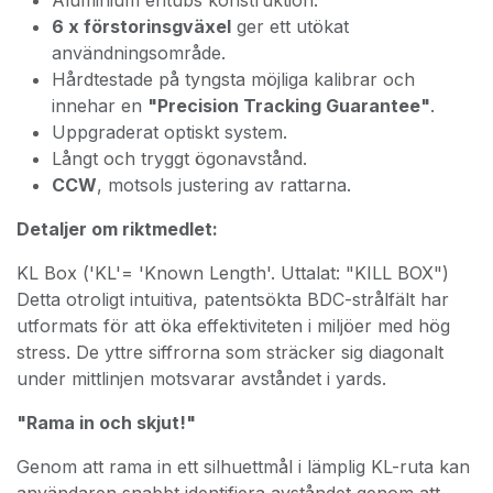
6 x förstorinsgväxel
ger ett utökat
användningsområde.
Hårdtestade på tyngsta möjliga kalibrar och
innehar en
"Precision Tracking Guarantee"
.
Uppgraderat optiskt system.
Långt och tryggt ögonavstånd.
CCW
, motsols justering av rattarna.
Detaljer om riktmedlet:
KL Box ('KL'= 'Known Length'. Uttalat: "KILL BOX")
Detta otroligt intuitiva, patentsökta BDC-strålfält har
utformats för att öka effektiviteten i miljöer med hög
stress. De yttre siffrorna som sträcker sig diagonalt
under mittlinjen motsvarar avståndet i yards.
"Rama in och skjut!"
Genom att rama in ett silhuettmål i lämplig KL-ruta kan
användaren snabbt identifiera avståndet genom att