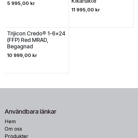
Kikarsikte
5 995,00
kr
11 995,00
kr
Trijicon Credo® 1-6x24
(FFP) Red MRAD,
Begagnad
10 999,00
kr
Användbara länkar
Hem
Om oss
Produkter