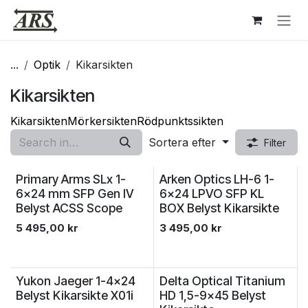
Hoppa till innehåll
...
Optik
Kikarsikten
Kikarsikten
Kikarsikten
Mörkersikten
Rödpunktssikten
Sortera efter
Filter
Primary Arms SLx 1-
Arken Optics LH-6 1-
6x24 mm SFP Gen IV
6x24 LPVO SFP KL
Belyst ACSS Scope
BOX Belyst Kikarsikte
5 495,00
kr
3 495,00
kr
Yukon Jaeger 1-4x24
Delta Optical Titanium
Belyst Kikarsikte X01i
HD 1,5-9x45 Belyst