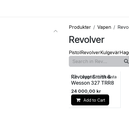
e
Kontakta oss
Myndigheter & säkerhetsföretag
Om os
Produkter
Vapen
Revo
Revolver
Pistol
Revolver
Kulgevär
Hag
Revolver Smith &
Lägg till i önskelista
Wesson 327 TRR8
24 000,00
kr
Add to Cart