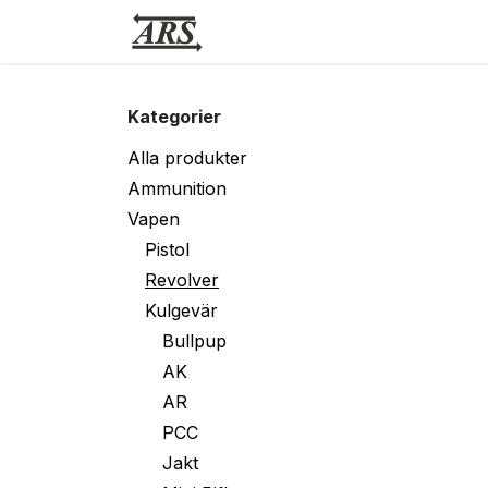
Hoppa till innehåll
Hem
Webbutik
Vapensmid
Kategorier
Alla produkter
Ammunition
Vapen
Pistol
Revolver
Kulgevär
Bullpup
AK
AR
PCC
Jakt