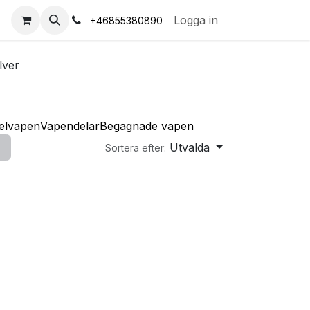
s
Logga in
+46855380890
lver
elvapen
Vapendelar
Begagnade vapen
Utvalda
Sortera efter: