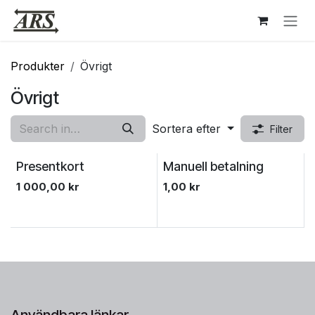
Hoppa till innehåll
Produkter
Övrigt
Övrigt
Sortera efter
Filter
Presentkort
Manuell betalning
1 000,00
kr
1,00
kr